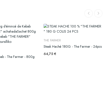
THE FARMER
Steak Haché 180G - The Farmer - 24pcs
S
64,75 €
bab - The Farmer - 800g