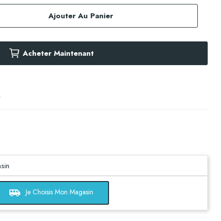
Ajouter Au Panier
Acheter Maintenant
k
sin
airport_shuttle
Je Choisis Mon Magasin