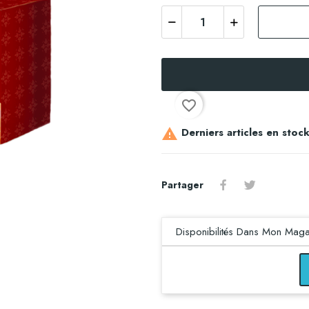
favorite_border
Derniers articles en stoc

Partager
Disponibilités Dans Mon Maga