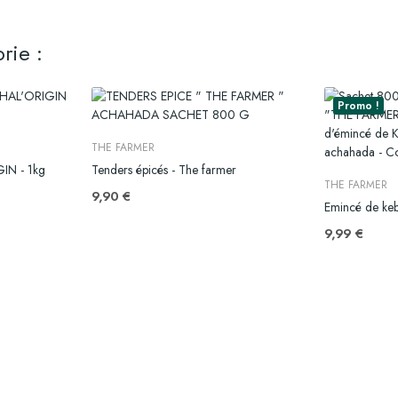
rie :
Promo !
THE FARMER
IN - 1kg
Tenders épicés - The farmer
THE FARMER
9,90 €
Emincé de ke
9,99 €