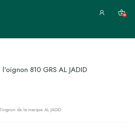
0
à l'oignon 810 GRS AL JADID
 l'oignon de la marque AL JADID