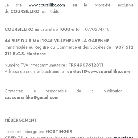
Le site
www.coursilliko.com
est la propriété exclusive
de
COURSILLIKO
, qui l'édite.
COURSILLIKO
au capital de
100
0
€ Tél : 0770284740
44 RUE DU 8 MAI 1945 VILLENEUVE LA GARENNE
Immatriculée au Registre du Commerce et des Sociétés de
907 612
311 R.C.S. Nanterre
Numéro TVA intracommunautaire :
FR94907612311
Adresse de courrier électronique :
contact@
www.
coursilliko
.com
Contactez le responsable de la publication :
sascoursilliko@gmail.com
HÉBERGEMENT
Le site est hébergé par
HOSTINGER