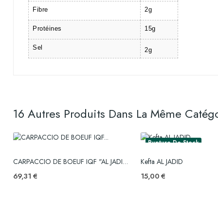
Fibre
2g
Protéines
15g
Sel
2g
16 Autres Produits Dans La Même Catégo
Rupture De Stock
CARPACCIO DE BOEUF IQF "AL JADID " 1.4KG
Kefta AL JADID
69,31 €
15,00 €