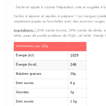
- Facile et rapide à cuisiner Préparation cuite et surgelée
Faciles à séparer et rapides à préparer ! Les merguez prédéc
simplement piqués en brochettes avec des poivrons rouges e
Ingrédients :
20% viande bovine, 29% viande de dinde, eau,
nitrite, peau de poulet protéines de SOJA, sel nitrite. Viande
Informations per 100g
1029
Énergie (kJ)
248
Énergie (kcal)
Matières grasses
20g
Dont sucres
8.g
Glucides
2g
Dont sucres
1.5g