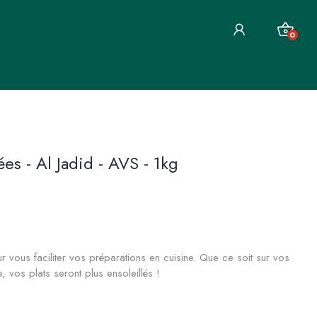
0
s - Al Jadid - AVS - 1kg
ous faciliter vos préparations en cuisine. Que ce soit sur vos
 vos plats seront plus ensoleillés !