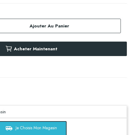
Ajouter Au Panier
Acheter Maintenant
sin
airport_shuttle
Je Choisis Mon Magasin