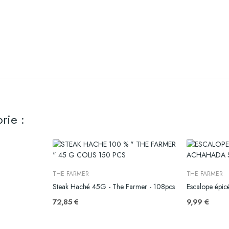
rie :
THE FARMER
THE FARMER
Steak Haché 45G - The Farmer - 108pcs
Escalope épic
72,85 €
9,99 €