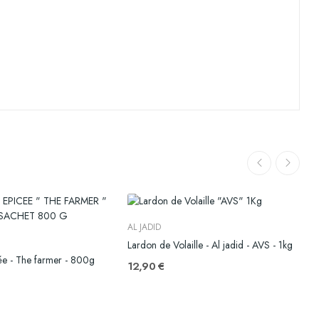
AL JADID
Lardon de Volaille - Al jadid - AVS - 1kg
ée - The farmer - 800g
12,90 €