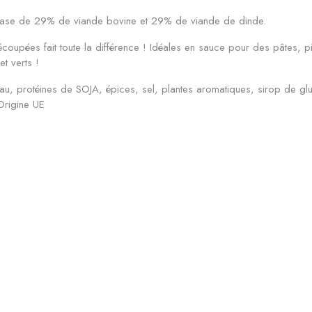
 à base de 29% de viande bovine et 29% de viande de dinde.
oupées fait toute la différence ! Idéales en sauce pour des pâtes, pi
t verts !
 protéines de SOJA, épices, sel, plantes aromatiques, sirop de gluc
 Origine UE