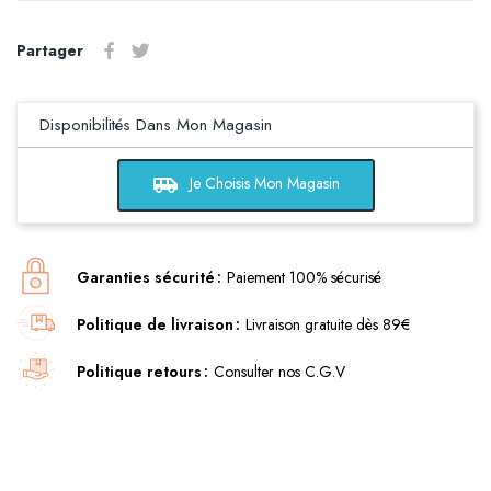
Partager
Disponibilités Dans Mon Magasin
airport_shuttle
Je Choisis Mon Magasin
Garanties sécurité
Paiement 100% sécurisé
Politique de livraison
Livraison gratuite dès 89€
Politique retours
Consulter nos C.G.V