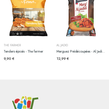
THE FARMER
AL JADID
Tenders épicés - The farmer
Merguez Prédécoupées - Al Jadid - AVS - 1kg
9,90 €
12,99 €