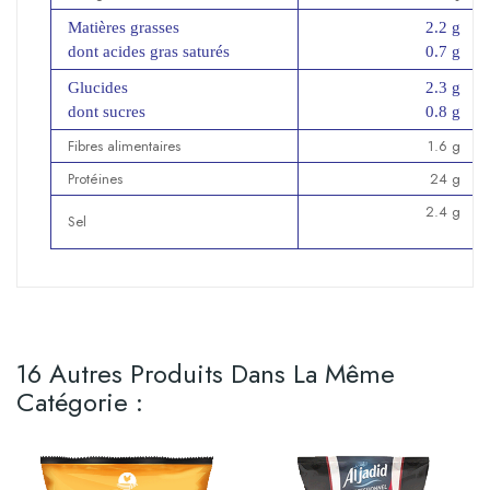
Matières grasses
2.2 g
dont acides gras saturés
0.7 g
Glucides
2.3 g
dont sucres
0.8 g
Fibres alimentaires
1.6 g
Protéines
24 g
2.4 g
Sel
16 Autres Produits Dans La Même
Catégorie :