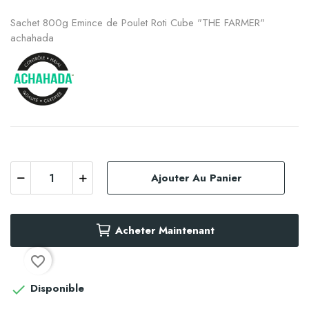
Sachet 800g Emince de Poulet Roti Cube "THE FARMER"
achahada
Ajouter Au Panier
Acheter Maintenant
favorite_border
Disponible
