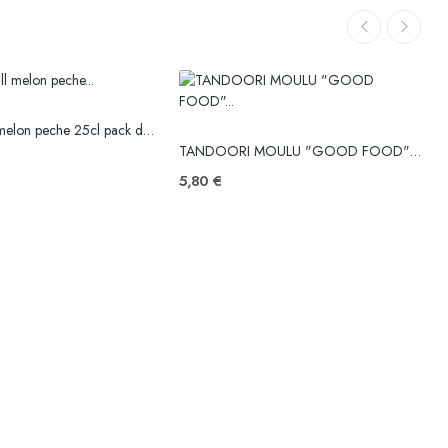
Boisson Chill melon peche 25cl pack de 6
k
TANDOORI MOULU "GOOD FOOD" BOITE - 420 G
5,80 €