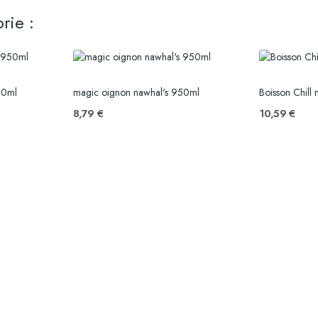
rie :
50ml
magic oignon nawhal's 950ml
8,79 €
10,59 €