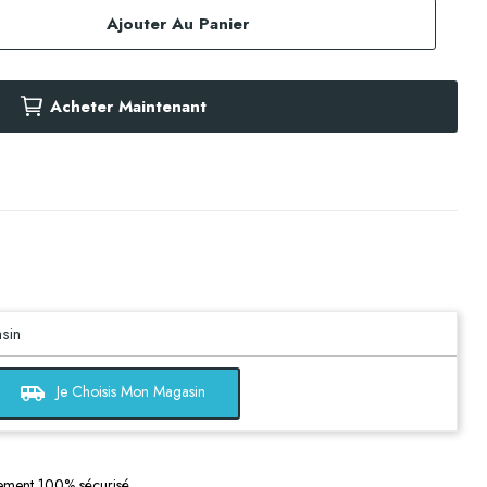
Ajouter Au Panier
Acheter Maintenant
sin
airport_shuttle
Je Choisis Mon Magasin
ement 100% sécurisé