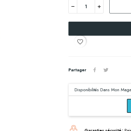
favorite_border
Partager
Disponibilités Dans Mon Maga
Garanties sécurité
Pai