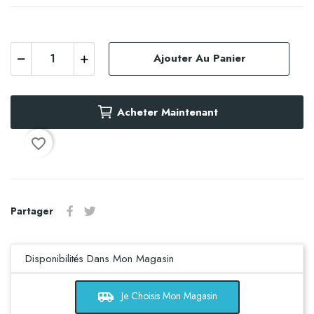
Ajouter Au Panier
Acheter Maintenant
favorite_border
Partager
Disponibilités Dans Mon Magasin
airport_shuttle
Je Choisis Mon Magasin