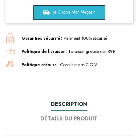
airport_shuttle
Je Choisis Mon Magasin
Garanties sécurité
Paiement 100% sécurisé
Politique de livraison
Livraison gratuite dès 89€
Politique retours
Consulter nos C.G.V
DESCRIPTION
DÉTAILS DU PRODUIT