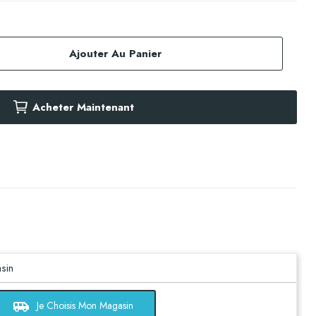
Ajouter Au Panier
Acheter Maintenant
sin
airport_shuttle
Je Choisis Mon Magasin