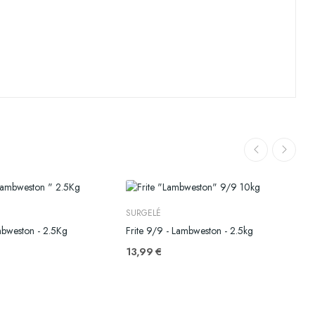
SURGELÉ
mbweston - 2.5Kg
Frite 9/9 - Lambweston - 2.5kg
F
13,99 €