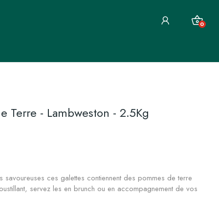
0
e Terre - Lambweston - 2.5Kg
s savoureuses ces galettes contiennent des pommes de terre
ustillant, servez les en brunch ou en accompagnement de vos