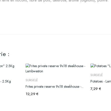
erre en flocons, fibre de pois, dextrose, arome (oignons), poivre.
ie :
SURGELÉ
SURGELÉ
 - 2.5Kg
Potatoes - La
Frites private reserve 9x18 steakhouse -...
7,29 €
12,29 €