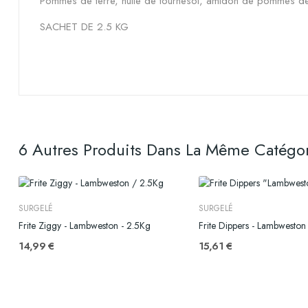
Pommes de terre, huile de tournesol, amidon de pommes de t
SACHET DE 2.5 KG
6 Autres Produits Dans La Même Catégor
SURGELÉ
SURGELÉ
Frite Ziggy - Lambweston - 2.5Kg
Frite Dippers - Lambweston
14,99 €
15,61 €