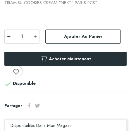
TIRAMISU COOKIES CREAM "NEXT" PAR 8 PCS"
Ajouter Au Panier
Acheter Maintenant
favorite_border
Disponible

Partager
Disponibilités Dans Mon Magasin